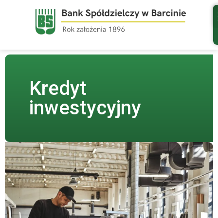
do
treści
Kredyt
inwestycyjny