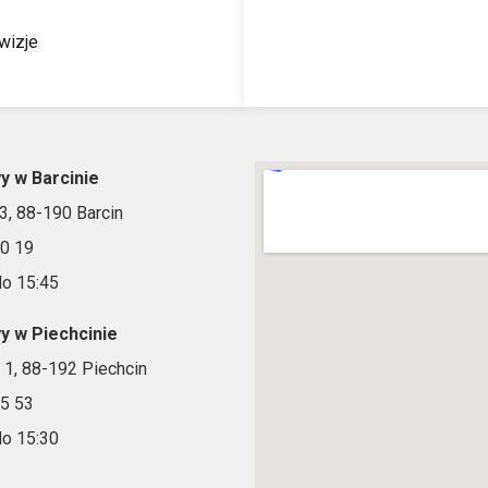
owizje
y w Barcinie
13, 88-190 Barcin
30 19
do 15:45
y w Piechcinie
w 1, 88-192 Piechcin
75 53
do 15:30