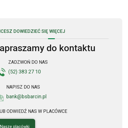
CESZ DOWIEDZIEĆ SIĘ WIĘCEJ
apraszamy do kontaktu
ZADZWOŃ DO NAS
(52) 383 27 10
NAPISZ DO NAS
bank@bsbarcin.pl
UB ODWIEDŹ NAS W PLACÓWCE
Nasze placówki