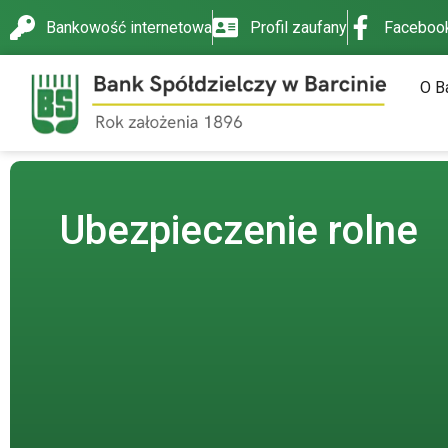
do
Bankowość internetowa
Profil zaufany
Faceboo
treści
O B
Ubezpieczenie rolne