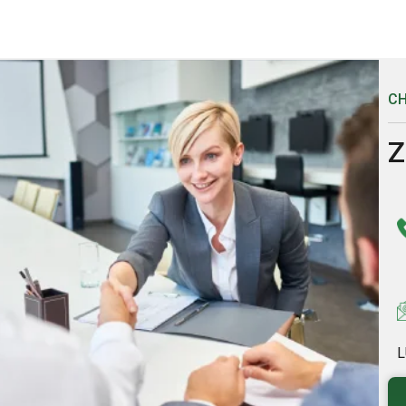
CH
Z
L