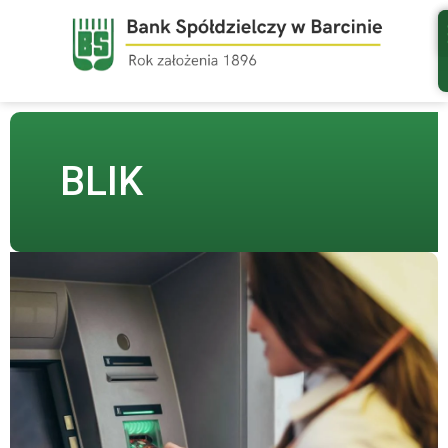
do
treści
BLIK