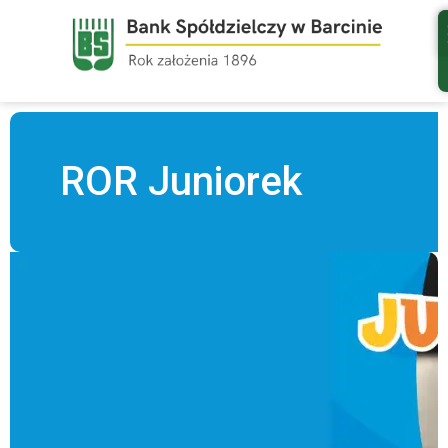
do
treści
ROR Juniorek